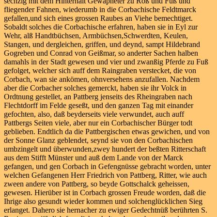
sechzig mit dem Hinterhalt Gewäpneter zu Roß und Fuß und
fliegender Fahnen, wiederumb in die Corbachische Feldtmarck
gefallen,und sich eines grossen Raubes an Viehe bemechtiget.
Sobaldt solches die Corbachische erfahren, haben sie in Eyl zur
Wehr, alß Handtbüchsen, Armbüchsen,Schwerdten, Keulen,
Stangen, und dergleichen, griffen, und deynd, sampt Hildebrand
Gogreben und Conrad von Geißmar, so anderter Sachen halben
damahls in der Stadt gewesen und vier und zwanßig Pferde zu Fuß
gefolget, welcher sich auff dem Raingraben verstecket, die von
Corbach, wan sie ankömen, ohnversehens anzufallen. Nachdem
aber die Corbacher solches gemerckt, haben sie ihr Volck in
Ordtnung gestellet, an Pattberg jenseits des Rheingraben nach
Flechtdorff im Felde geseßt, und den ganzen Tag mit einander
gefochten, also, daß beyderseits viele verwundet, auch auff
Pattbergs Seiten viele, aber nur ein Corbachischer Bürger todt
geblieben. Endtlich da die Pattbergischen etwas gewichen, und von
der Sonne Glanz geblendet, seynd sie von den Corbachischen
umbzingelt und überwunden,zwey hundert der beßten Ritterschaft
aus dem Stifft Münster und auß dem Lande von der Marck
gefangen, und gen Corbach in Gefengnüsse gebracht worden, unter
welchen Gefangenen Herr Friedrich von Pattberg, Ritter, wie auch
zween andere von Pattberg, so beyde Gottschalck geheissen,
gewesen. Hierüber ist in Corbach grossen Freude worden, daß die
Ihrige also gesundt wieder kommen und solchenglücklichen Sieg
erlanget. Dahero sie hernacher zu ewiger Gedechtnüß berührten S.