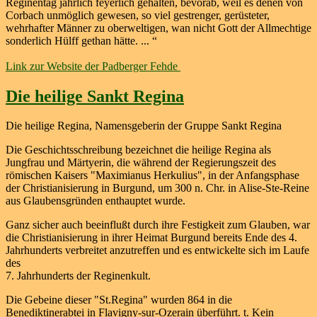
Reginentag jährlich feyerlich gehalten, bevorab, weil es denen von
Corbach unmöglich gewesen, so viel gestrenger, gerüsteter,
wehrhafter Männer zu oberweltigen, wan nicht Gott der Allmechtige
sonderlich Hülff gethan hätte. ... “
Link zur Website der Padberger Fehde
Die heilige Sankt Regina
Die heilige Regina, Namensgeberin der Gruppe Sankt Regina
Die Geschichtsschreibung bezeichnet die heilige Regina als
Jungfrau und Märtyerin, die während der Regierungszeit des
römischen Kaisers "Maximianus Herkulius", in der Anfangsphase
der Christianisierung in Burgund, um 300 n. Chr. in Alise-Ste-Reine
aus Glaubensgründen enthauptet wurde.
Ganz sicher auch beeinflußt durch ihre Festigkeit zum Glauben, war
die Christianisierung in ihrer Heimat Burgund bereits Ende des 4.
Jahrhunderts verbreitet anzutreffen und es entwickelte sich im Laufe
des
7. Jahrhunderts der Reginenkult.
Die Gebeine dieser "St.Regina" wurden 864 in die
Benediktinerabtei in Flavigny-sur-Ozerain überführt. t. Kein